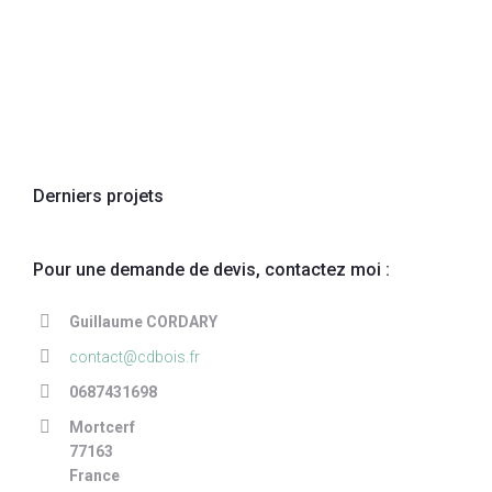
était :
est :
£100.00.
£90.
Derniers projets
Pour une demande de devis, contactez moi :
Guillaume CORDARY
contact@cdbois.fr
0687431698
Mortcerf
77163
France