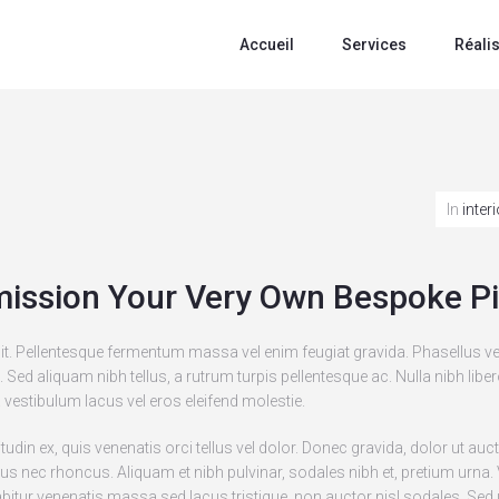
Accueil
Services
Réali
In
inter
ission Your Very Own Bespoke Pie
it. Pellentesque fermentum massa vel enim feugiat gravida. Phasellus ve
ed aliquam nibh tellus, a rutrum turpis pellentesque ac. Nulla nibh libe
a vestibulum lacus vel eros eleifend molestie.
itudin ex, quis venenatis orci tellus vel dolor. Donec gravida, dolor ut auc
ellus nec rhoncus. Aliquam et nibh pulvinar, sodales nibh et, pretium 
itur venenatis massa sed lacus tristique, non auctor nisl sodales. Sed ultri