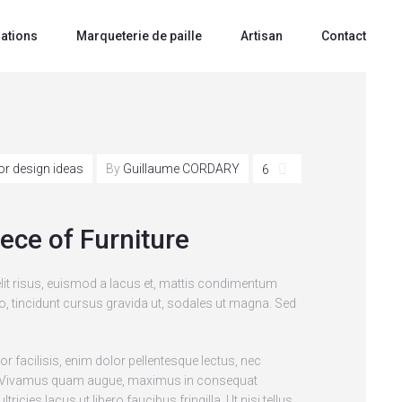
sations
Marqueterie de paille
Artisan
Contact
ior design ideas
By
Guillaume CORDARY
6
ce of Furniture
lit risus, euismod a lacus et, mattis condimentum
ro, tincidunt cursus gravida ut, sodales ut magna. Sed
tor facilisis, enim dolor pellentesque lectus, nec
urna. Vivamus quam augue, maximus in consequat
cies lacus ut libero faucibus fringilla. Ut nisi tellus,