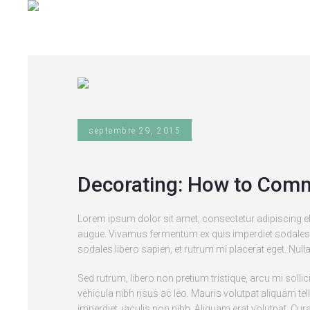
septembre 29, 2015
Decorating: How to Comm
Lorem ipsum dolor sit amet, consectetur adipiscing el
augue. Vivamus fermentum ex quis imperdiet sodales. S
sodales libero sapien, et rutrum mi placerat eget. Null
Sed rutrum, libero non pretium tristique, arcu mi sollic
vehicula nibh risus ac leo. Mauris volutpat aliquam t
imperdiet, iaculis non nibh. Aliquam erat volutpat. Curab