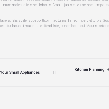
entum molestie felis nec lobortis. Cras at justo eu elit semper tempor s
rat felis scelerisque porttitor in ac turpis. In nec imperdiet turpis. Susp
nsectetur lacus et maximus eleifend. Integer non lacus dui. Mauris torto
Kitchen Planning: 
 Your Small Appliances