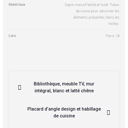
Matériaux
Sapin massif teinté et huilé. Tubes
de cuivre pour sécuriser les
éléments présentés dans les
niches.
Lieu
Paris 18
Bibliothèque, meuble TV, mur
intégral, blanc et latté chêne
Placard d’angle design et habillage
de cuisine