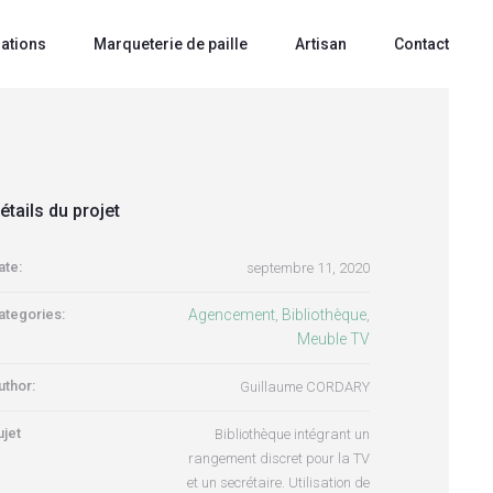
sations
Marqueterie de paille
Artisan
Contact
étails du projet
ate:
septembre 11, 2020
ategories:
Agencement
Bibliothèque
,
,
Meuble TV
uthor:
Guillaume CORDARY
ujet
Bibliothèque intégrant un
rangement discret pour la TV
et un secrétaire. Utilisation de