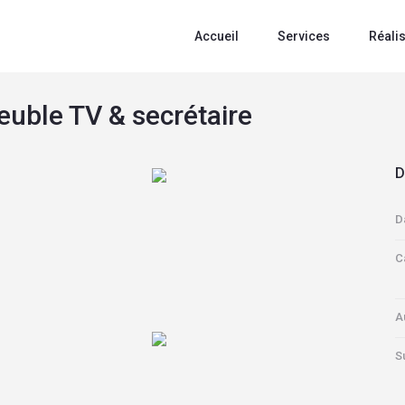
Accueil
Services
Réali
uble TV & secrétaire
D
D
C
A
S